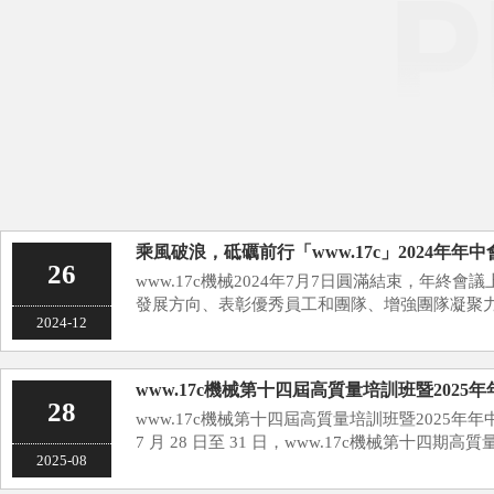
乘風破浪，砥礪前行「www.17c」2024年年
26
www.17c機械2024年7月7日圓滿結束，年終
發展方向、表彰優秀員工和團隊、增強團隊凝聚
2024-12
工作總結：公司高層或各部門負責人會就過去一
完···
www.17c機械第十四屆高質量培訓班暨202
28
www.17c機械第十四屆高質量培訓班暨2025年年
7 月 28 日至 31 日，www.17c機械第十四期高
2025-08
會議圓滿舉辦。來自全國各地的營銷精英們懷揣
“培···