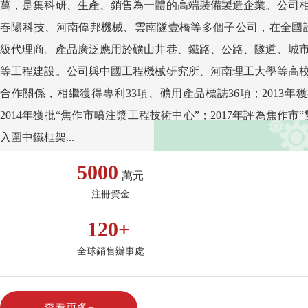
萬，是集科研、生產、銷售為一體的高端裝備製造企業。公司
春陽科技、河南偉邦機械、雲南隧壹橋等多個子公司，在全國設
級代理商。產品廣泛應用於礦山井巷、鐵路、公路、隧道、城
等工程建設。公司與中國工程機械研究所、河南理工大學等高
合作關係，相繼獲得專利33項、礦用產品標誌36項；2013年
2014年獲批“焦作市噴注漿工程技術中心”；2017年評為焦作市“雙
入圍中鐵框架...
5000
萬元
注冊資金
120
+
全球銷售辦事處
查看更多+