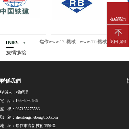
在線谘詢
焦作www.17c機械
www.17c機械百家號
w
返回頂部
聯係我們
聯係人：楊經理
電 話：16696092636
座 機：037155275586
郵 箱：shenlongshebei@163.com
地 址：焦作市高新技術開發區